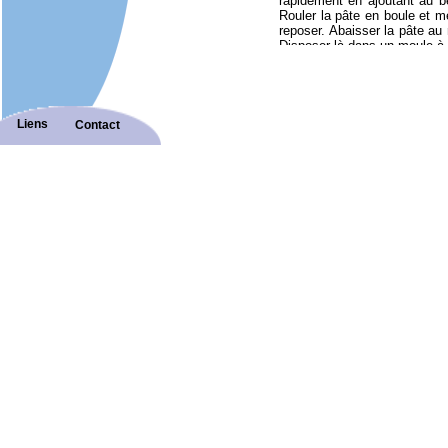
rapidement en ajoutant au b
Rouler la pâte en boule et me
reposer. Abaisser la pâte au 
Disposer là dans un moule à 
Dans un saladier, battre les
sucre en poudre, puis les fro
mélange homogène. Battre les
doucement. Ajouter le sucre v
au fouet. Verser la préparat
Liens
Contact
moyen thermostat 7 de 35 à 
lame d’un couteau. Le dessus
Source : La cuisine charentai
Editions Sud Ouest