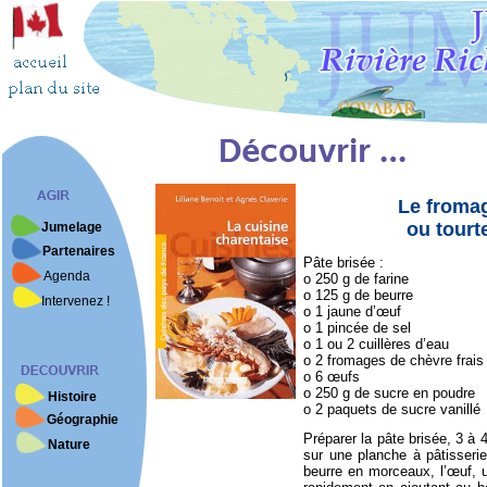
Le fromag
ou tourt
Jumelage
Partenaires
Pâte brisée :
Agenda
o 250 g de farine
o 125 g de beurre
Intervenez !
o 1 jaune d’œuf
o 1 pincée de sel
o 1 ou 2 cuillères d’eau
o 2 fromages de chèvre frais
o 6 œufs
o 250 g de sucre en poudre
Histoire
o 2 paquets de sucre vanillé
Géographie
Préparer la pâte brisée, 3 à 
Nature
sur une planche à pâtisserie.
beurre en morceaux, l’œuf, un