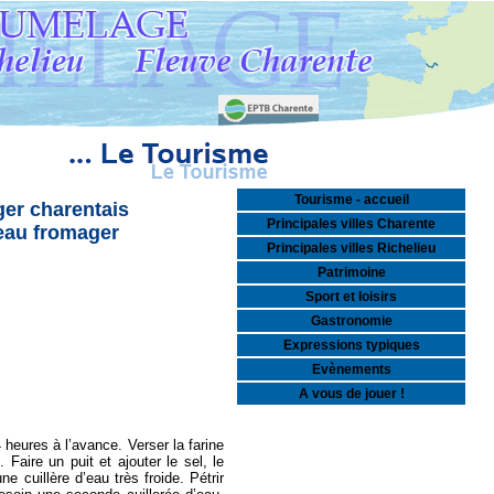
Tourisme - accueil
er charentais
Principales villes Charente
eau fromager
Principales villes Richelieu
Patrimoine
Sport et loisirs
Gastronomie
Expressions typiques
Evènements
A vous de jouer !
4 heures à l’avance. Verser la farine
 Faire un puit et ajouter le sel, le
e cuillère d’eau très froide. Pétrir