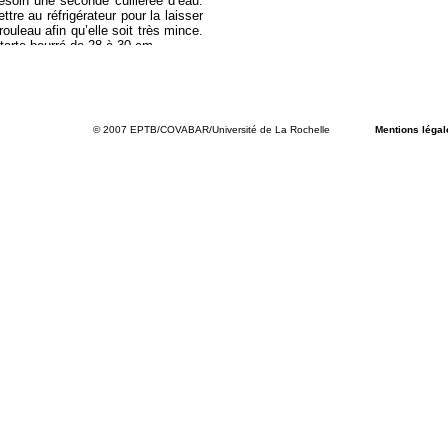
esoin une seconde cuillerée d’eau.
ttre au réfrigérateur pour la laisser
rouleau afin qu’elle soit très mince.
tarte beurré de 28 à 30 cm.
 jaunes d’œufs au fouet. Ajouter le
mages de chèvre. Il faut obtenir un
 blancs en neige et les incorporer
anillé. Mélanger bien au batteur ou
ion sur la pâte. Faire cuire à four
© 2007 EPTB/COVABAR/Université de La Rochelle
Mentions légal
40 min. Vérifier à 30 min avec la
 doit être bien doré.
se, Liliane Benoit et Agnès Claverie,