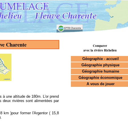
uve Charente
Comparer
avec la rivière Richelieu
Géographie - accueil
Géographie physique
Géographie humaine
Géographie économique
A vous de jouer
s à une altitude de 180m. L'or prend
s deux rivières sont alimentées par
4,8 km )pour former l'Argentor ( 15,8
.