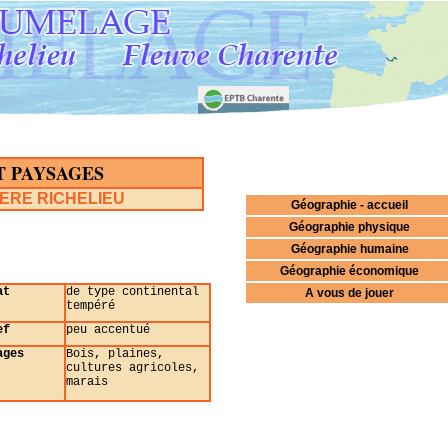
T PAYSAGES
IERE RICHELIEU
Géographie - accueil
Géographie physique
Géographie humaine
Géographie économique
at
de type continental
A vous de jouer
tempéré
ef
peu accentué
ages
Bois, plaines,
cultures agricoles,
marais