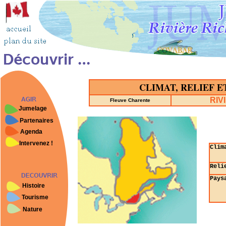
CLIMAT, RELIEF E
RIV
Fleuve Charente
Jumelage
Partenaires
Agenda
Intervenez !
Clim
Reli
Pays
Histoire
Tourisme
Nature